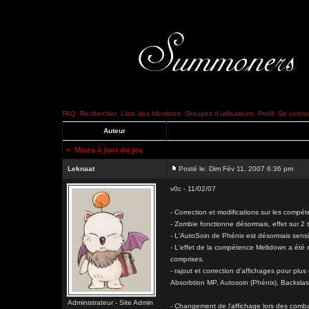
FAQ
Rechercher
Liste des Membres
Groupes d'utilisateurs
Profil
Se connec
Auteur
<
Mises à jour du jeu
Leknaat
Posté le: Dim Fév 11, 2007 6:36 pm
v0c - 11/02/07
- Correction et modifications sur les compét
- Zombie fonctionne désormais, effet sur 2 to
- L'AutoSoin de Phénix est désormais sensi
- L'effet de la compétence Meltdown a été re
comprises.
- rajout et correction d'affichages pour plus
Absorbtion MP, Autosoin (Phénix), Backslas
Administrateur - Site Admin
- Changement de l'affichage lors des comba