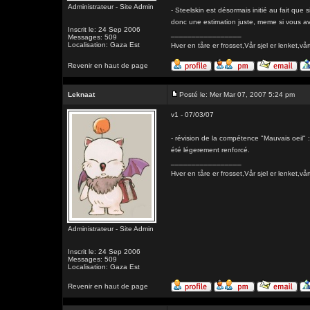
Administrateur - Site Admin
- Steelskin est désormais initié au fait qu
donc une estimation juste, meme si vous av
Inscrit le: 24 Sep 2006
_________________
Messages: 509
Localisation: Gaza Est
Hver en tåre er frosset,Vår sjel er lenk
Revenir en haut de page
Leknaat
Posté le: Mer Mar 07, 2007 5:24 pm
v1 - 07/03/07
- révision de la compétence "Mauvais oeil" : 
été légerement renforcé.
_________________
Hver en tåre er frosset,Vår sjel er lenk
Administrateur - Site Admin
Inscrit le: 24 Sep 2006
Messages: 509
Localisation: Gaza Est
Revenir en haut de page