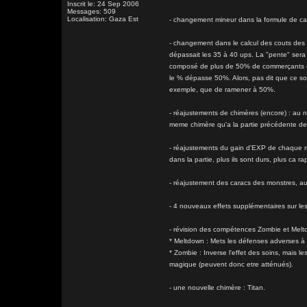
Inscrit le: 24 Sep 2006
Messages: 509
Localisation: Gaza Est
- changement mineur dans la formule de cal
- changement dans le calcul des couts des 
dépassait les 35 à 40 ups. La "pente" sera 
composé de plus de 50% de commerçants (ca
le % dépasse 50%. Alors, pas dit que ce so
exemple, que de ramener à 50%.
- réajustements de chimères (encore) : au 
meme chimère qu'a la partie précédente de 
- réajustements du gain d'EXP de chaque 
dans la partie, plus ils sont durs, plus ca ra
- réajustement des caracs des monstres, a
- 4 nouveaux effets supplémentaires sur le
- révision des compétences Zombie et Melt
* Meltdown : Mets les défenses adverses à 0
* Zombie : Inverse l'effet des soins, mais 
magique (peuvent donc etre atténués).
- une nouvelle chimère : Titan.