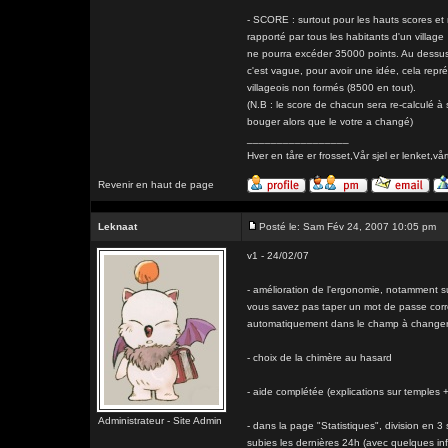
- SCORE : surtout pour les hauts scores et
rapporté par tous les habitants d'un village
ne pourra excéder 35000 points. Au dessus 
c'est vague, pour avoir une idée, cela rep
villageois non formés (8500 en tout).
(N.B : le score de chacun sera re-calculé 
bouger alors que le votre a changé)
_________________
Hver en tåre er frosset,Vår sjel er lenk
Revenir en haut de page
Leknaat
Posté le: Sam Fév 24, 2007 10:05 pm
v1 - 24/02/07
- amélioration de l'ergonomie, notamment sur
vous savez pas taper un mot de passe corre
automatiquement dans le champ à changer
- choix de la chimère au hasard
- aide complétée (explications sur temples 
Administrateur - Site Admin
- dans la page "Statistiques", division en 3
subies les dernières 24h (avec quelques inf