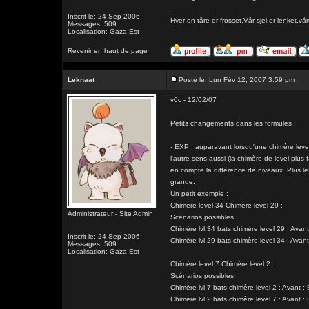
_________________
Inscrit le: 24 Sep 2006
Hver en tåre er frosset,Vår sjel er lenk
Messages: 509
Localisation: Gaza Est
Revenir en haut de page
Leknaat
Posté le: Lun Fév 12, 2007 3:59 pm
v0c - 12/02/07
Petits changements dans les formules :
- EXP : auparavant lorsqu'une chimère level 
l'autre sens aussi (la chimère de level plus
en compte la différence de niveaux. Plus le
grande.
Un petit exemple :
Chimère level 34 Chimère level 29 :
Administrateur - Site Admin
Scénarios possibles :
Chimère lvl 34 bats chimère level 29 : Av
Inscrit le: 24 Sep 2006
Chimère lvl 29 bats chimère level 34 : Av
Messages: 509
Localisation: Gaza Est
Chimère level 7 Chimère level 2 :
Scénarios possibles :
Chimère lvl 7 bats chimère level 2 : Avant
Chimère lvl 2 bats chimère level 7 : Avant