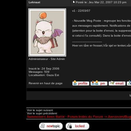
Leknaat
Posté le: Jeu Mar 22, 2007 10:23 pm
v1 - 22/03/07
- Nouvelle Mog Poste : regroupe les fonctio
aux messages rapidement. Notifications de
(attention pour la boite d'envoi, la suppre
si celui-ci l'a consulté). Dans la boite d'e
_________________
Hver en tåre er frosset,Vår sjel er lenk
Administrateur - Site Admin
Inscrit le: 24 Sep 2006
Messages: 509
Localisation: Gaza Est
Revenir en haut de page
Voir le sujet suivant
Voir le sujet précédent
Summoners Aeon Battle - Forum Index du Forum
->
Annonces/Bug