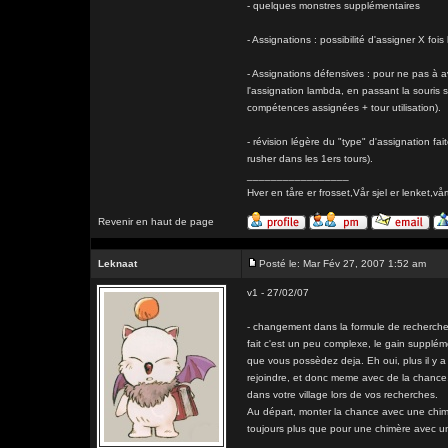
- quelques monstres supplémentaires
- Assignations : possibilité d'assigner X fo
- Assignations défensives : pour ne pas à a
l'assignation lambda, en passant la souris s
compétences assignées + tour utilisation).
- révision légère du "type" d'assignation fa
rusher dans les 1ers tours).
_________________
Hver en tåre er frosset,Vår sjel er lenk
Revenir en haut de page
Leknaat
Posté le: Mar Fév 27, 2007 1:52 am
v1 - 27/02/07
- changement dans la formule de recherche 
fait c'est un peu complexe, le gain supplé
que vous possèdez deja. Eh oui, plus il y a 
rejoindre, et donc meme avec de la chance, 
dans votre village lors de vos recherches.
Au départ, monter la chance avec une chim
toujours plus que pour une chimère avec u