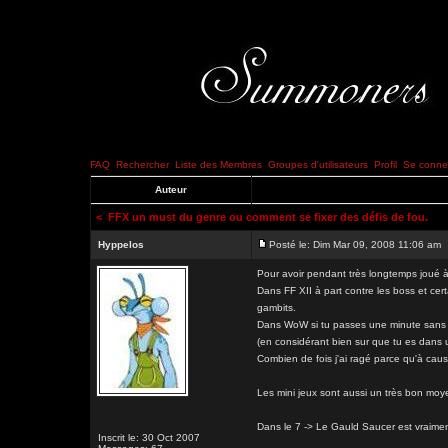
FAQ
Rechercher
Liste des Membres
Groupes d'utilisateurs
Profil
Se connec
Auteur
<
FFX un must du genre ou comment se fixer des défis de fou.
Hyppelos
Posté le: Dim Mar 09, 2008 11:06 am
Pour avoir pendant très longtemps joué à 
Dans FF XII à part contre les boss et cer
gambits.
Dans WoW si tu passes une minute sans ri
(en considérant bien sur que tu es dans 
Combien de fois j'ai ragé parce qu'à cau
Les mini jeux sont aussi un très bon moy
Dans le 7 -> Le Gauld Saucer est vraimen
Inscrit le: 30 Oct 2007