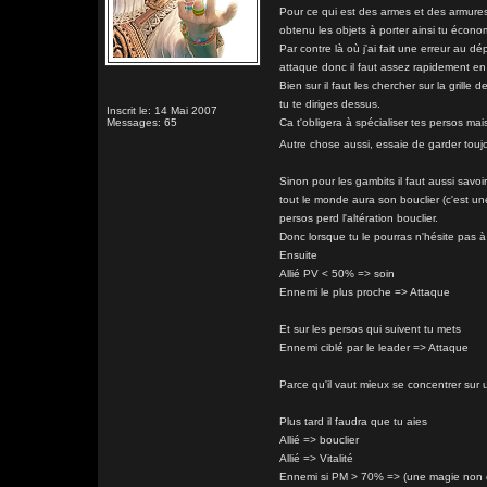
Pour ce qui est des armes et des armures
obtenu les objets à porter ainsi tu écon
Par contre là où j'ai fait une erreur au d
attaque donc il faut assez rapidement en 
Bien sur il faut les chercher sur la grille
tu te diriges dessus.
Inscrit le: 14 Mai 2007
Messages: 65
Ca t'obligera à spécialiser tes persos m
Autre chose aussi, essaie de garder tou
Sinon pour les gambits il faut aussi savoir
tout le monde aura son bouclier (c'est une
persos perd l'altération bouclier.
Donc lorsque tu le pourras n'hésite pas à 
Ensuite
Allié PV < 50% => soin
Ennemi le plus proche => Attaque
Et sur les persos qui suivent tu mets
Ennemi ciblé par le leader => Attaque
Parce qu'il vaut mieux se concentrer sur u
Plus tard il faudra que tu aies
Allié => bouclier
Allié => Vitalité
Ennemi si PM > 70% => (une magie non 