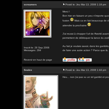
screamers
Posté le: Jeu Mar 13, 2008 1:18 pm
Merci !
Bon hier en faisant un peu n'importe quoi, j
fusion
Mais ca en fait beaucoup de ch
attendre la prochaine
J'ai reussi à chopper l'url de ffworld avan
permettent de débloquer la lance du zodiaqu
Au fait je voulais savoir, dans les gambits
Inscrit le: 26 Sep 2006
Messages: 284
de faire une autre action ? Parce que là, 
Revenir en haut de page
Sealex
Posté le: Jeu Mar 13, 2008 1:44 pm
Heu... non j'ai pas vu un tel gambit et po