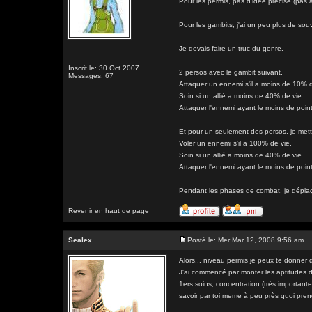
Pour les permis, pas d'idée précise (pas
Pour les gambits, j'ai un peu plus de souv
Je devais faire un truc du genre.
Inscrit le: 30 Oct 2007
2 persos avec le gambit suivant.
Messages: 67
Attaquer un ennemi s'il a moins de 10% d
Soin si un allié a moins de 40% de vie.
Attaquer l'ennemi ayant le moins de point
Et pour un seulement des persos, je metta
Voler un ennemi s'il a 100% de vie.
Soin si un allié a moins de 40% de vie.
Attaquer l'ennemi ayant le moins de point
Pendant les phases de combat, je déplaça
Revenir en haut de page
Sealex
Posté le: Mer Mar 12, 2008 9:56 am
Alors... niveau permis je peux te donner 
J'ai commencé par monter les aptitudes d
1ers soins, concentration (très importante
savoir par toi meme à peu près quoi pren