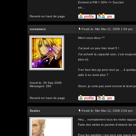
Ennemi si PM < 30% => Succion
etc...
Revenir en haut de page
screamers
Posté le: Mer Mar 12, 2008 1:54 pm
Merci vous deux ^^
J'ai joué un peu hier, level 5 !
J'ai acheté la capacité soin, c'est toujou
plus où.
Il en faut des pp pour tout ça ... à quel
aide à en avoir plus ?
Inscrit le: 26 Sep 2006
Messages: 284
Sinon, je crois pas avoir encore le level 
Revenir en haut de page
Sealex
Posté le: Mer Mar 12, 2008 2:04 pm
Heu... normalement tous les mobs rapport
Faire des séries te permet d'obtenir de m
Pour les gambits c'est peut etre parce qu