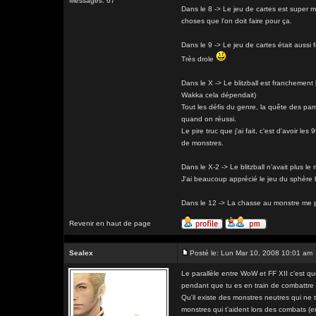
Messages: 67
Dans le 8 -> Le jeu de cartes est super m
choses que l'on doit faire pour ça.
Dans le 9 -> Le jeu de cartes était aussi f
Très drole
Dans le X -> Le blitzball est franchemen
Wakka cela dépendait)
Tout les défis du genre, la quête des pamp
quand on réussi.
Le pire truc que j'ai fait, c'est d'avoir l
de monstres.
Dans le X-2 -> Le blitzball n'avait plus 
J'ai beaucoup apprécié le jeu du sphère 
Dans le 12 -> La chasse au monstre me par
Revenir en haut de page
Sealex
Posté le: Lun Mar 10, 2008 10:01 am
Le parallèle entre WoW et FF XII c'est qu
pendant que tu es en train de combattre i
Qu'il existe des monstres neutres qui ne t
monstres qui t'aident lors des combats (e