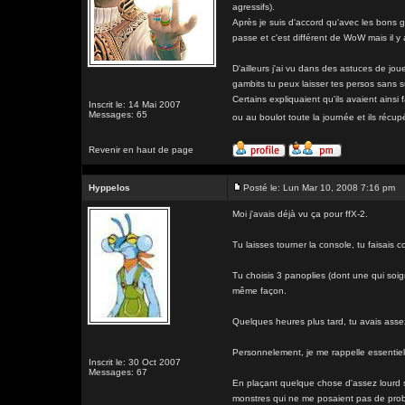
agressifs).
Après je suis d'accord qu'avec les bons ga
passe et c'est différent de WoW mais il
D'ailleurs j'ai vu dans des astuces de jou
gambits tu peux laisser tes persos sans su
Certains expliquaient qu'ils avaient ainsi
Inscrit le: 14 Mai 2007
Messages: 65
ou au boulot toute la journée et ils récupé
Revenir en haut de page
Hyppelos
Posté le: Lun Mar 10, 2008 7:16 pm
Moi j'avais déjà vu ça pour ffX-2.
Tu laisses tourner la console, tu faisais
Tu choisis 3 panoplies (dont une qui soi
même façon.
Quelques heures plus tard, tu avais assez
Personnelement, je me rappelle essentiell
Inscrit le: 30 Oct 2007
Messages: 67
En plaçant quelque chose d'assez lourd su
monstres qui ne me posaient pas de prob