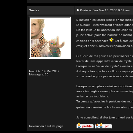
Sealex
Posté le: Jeu Mar 13, 2008 9:57 am
L'impulsion est assez simple en fait mais 
Et surtout... c'est vraiment efficace qua
En fait lorsque tu lances ton impulsion tu
jaune active (sous ton nombre de mana). E
chaines en 5 secondes
) et à coté de
croix) et donc tu actives leur pouvoir en 
Si aucun de tes persos ne peut lancer d'im
tenter de faire apparaitre influx de myste
Lorsque tu as "influx de myste" alors tu
Inscrit le: 14 Mai 2007
A chaque fois que tu as influx de myste p
Messages: 65
sur sa touche pour perdre le moins de te
Lorsque tu rempliras certaines conditions
auras les dégâts seront plus ou moins imp
as lancé tes impulsions.
Tu verras qu'avec les impulsions des mon
qui est un monstre de la chasse n'est pa
Je te conseillerai d'aller jeter un oeil sur 
Revenir en haut de page