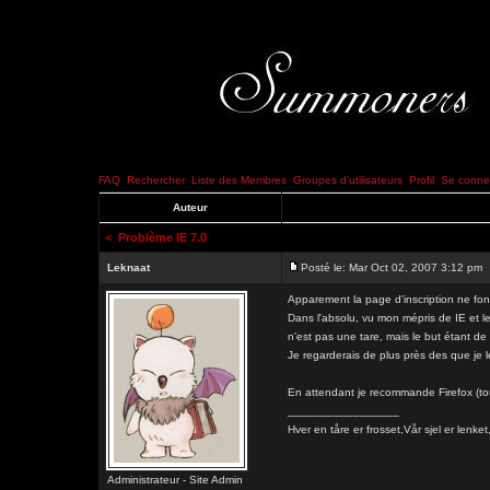
FAQ
Rechercher
Liste des Membres
Groupes d'utilisateurs
Profil
Se connec
Auteur
<
Problème IE 7.0
Leknaat
Posté le: Mar Oct 02, 2007 3:12 pm
Apparement la page d'inscription ne fon
Dans l'absolu, vu mon mépris de IE et le
n'est pas une tare, mais le but étant 
Je regarderais de plus près des que je l
En attendant je recommande Firefox (to
_________________
Hver en tåre er frosset,Vår sjel er l
Administrateur - Site Admin