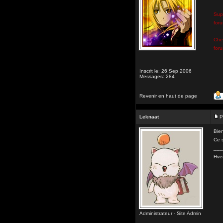
Sup
for
Che
for
Inscrit le: 26 Sep 2006
Messages: 284
Revenir en haut de page
Leknaat
P
Bien
Ce s
___
Hve
Administrateur - Site Admin