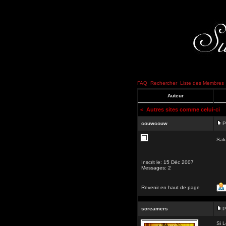
FAQ
Rechercher
Liste des Membres
Auteur
<
Autres sites comme celui-ci
couwcouw
P
Salu
Inscrit le: 15 Déc 2007
Messages: 2
Revenir en haut de page
screamers
P
Si L