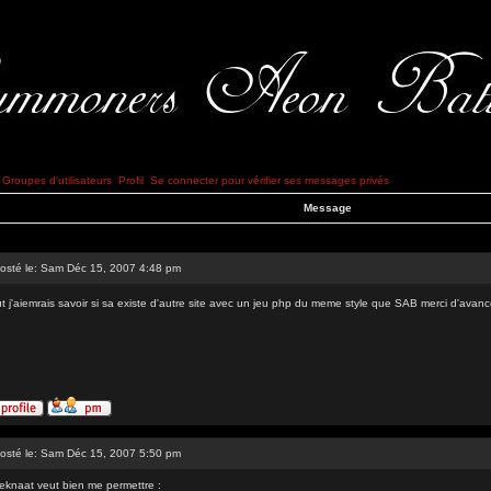
Groupes d'utilisateurs
Profil
Se connecter pour vérifier ses messages privés
Message
osté le: Sam Déc 15, 2007 4:48 pm
t j'aiemrais savoir si sa existe d'autre site avec un jeu php du meme style que SAB merci d'avan
osté le: Sam Déc 15, 2007 5:50 pm
eknaat veut bien me permettre :