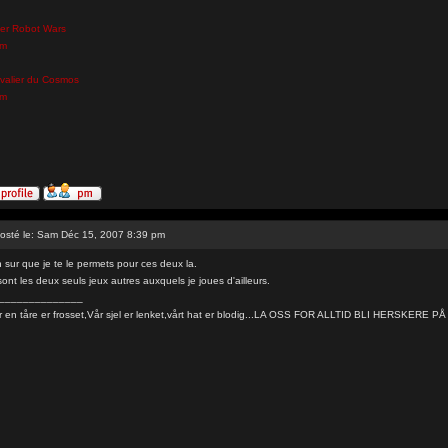
er Robot Wars
um
valier du Cosmos
um
osté le: Sam Déc 15, 2007 8:39 pm
 sur que je te le permets pour ces deux la.
ont les deux seuls jeux autres auxquels je joues d'ailleurs.
______________
r en tåre er frosset,Vår sjel er lenket,vårt hat er blodig...LA OSS FOR ALLTID BLI HERSKERE