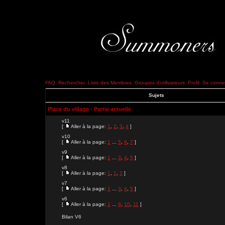
FAQ
Rechercher
Liste des Membres
Groupes d'utilisateurs
Profil
Se connec
Sujets
Place du village - Partie actuelle
v11
[
Aller à la page:
1
,
2
,
3
,
4
]
v10
[
Aller à la page:
1
...
5
,
6
,
7
]
v9
[
Aller à la page:
1
...
3
,
4
,
5
]
v8
[
Aller à la page:
1
,
2
,
3
]
v7
[
Aller à la page:
1
...
3
,
4
,
5
]
v6
[
Aller à la page:
1
...
9
,
10
,
11
]
Bilan V6