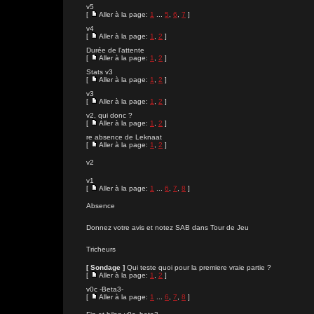
v5
[
Aller à la page:
1
...
5
,
6
,
7
]
v4
[
Aller à la page:
1
,
2
]
Durée de l'attente
[
Aller à la page:
1
,
2
]
Stats v3
[
Aller à la page:
1
,
2
]
v3
[
Aller à la page:
1
,
2
]
v2, qui donc ?
[
Aller à la page:
1
,
2
]
re absence de Leknaat
[
Aller à la page:
1
,
2
]
v2
v1
[
Aller à la page:
1
...
6
,
7
,
8
]
Absence
Donnez votre avis et notez SAB dans Tour de Jeu
Tricheurs
[ Sondage ]
Qui teste quoi pour la premiere vraie partie ?
[
Aller à la page:
1
,
2
]
v0c -Beta3-
[
Aller à la page:
1
...
6
,
7
,
8
]