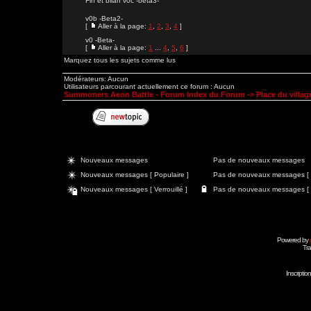
Fin et bilan v0c -beta3-
v0b -Beta2-
[
Aller à la page:
1
,
2
,
3
,
4
]
v0 -Beta-
[
Aller à la page:
1
...
4
,
5
,
6
]
Marquez tous les sujets comme lus
Modérateurs: Aucun
Utilisateurs parcourant actuellement ce forum : Aucun
Summoners Aeon Battle - Forum Index du Forum
->
Place du village
Nouveaux messages
Pas de nouveaux messages
Nouveaux messages [ Populaire ]
Pas de nouveaux messages [ P
Nouveaux messages [ Verrouillé ]
Pas de nouveaux messages [ Ve
Powered by
Tra
Inscripti