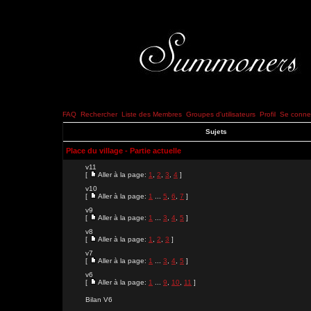
FAQ
Rechercher
Liste des Membres
Groupes d'utilisateurs
Profil
Se connec
Sujets
Place du village - Partie actuelle
v11
[
Aller à la page:
1
,
2
,
3
,
4
]
v10
[
Aller à la page:
1
...
5
,
6
,
7
]
v9
[
Aller à la page:
1
...
3
,
4
,
5
]
v8
[
Aller à la page:
1
,
2
,
3
]
v7
[
Aller à la page:
1
...
3
,
4
,
5
]
v6
[
Aller à la page:
1
...
9
,
10
,
11
]
Bilan V6