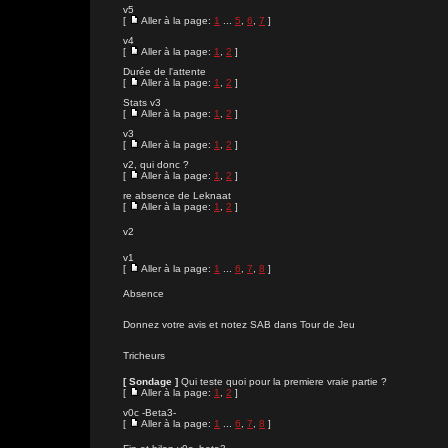
v5
[
Aller à la page:
1
...
5
,
6
,
7
]
v4
[
Aller à la page:
1
,
2
]
Durée de l'attente
[
Aller à la page:
1
,
2
]
Stats v3
[
Aller à la page:
1
,
2
]
v3
[
Aller à la page:
1
,
2
]
v2, qui donc ?
[
Aller à la page:
1
,
2
]
re absence de Leknaat
[
Aller à la page:
1
,
2
]
v2
v1
[
Aller à la page:
1
...
6
,
7
,
8
]
Absence
Donnez votre avis et notez SAB dans Tour de Jeu
Tricheurs
[ Sondage ]
Qui teste quoi pour la premiere vraie partie ?
[
Aller à la page:
1
,
2
]
v0c -Beta3-
[
Aller à la page:
1
...
6
,
7
,
8
]