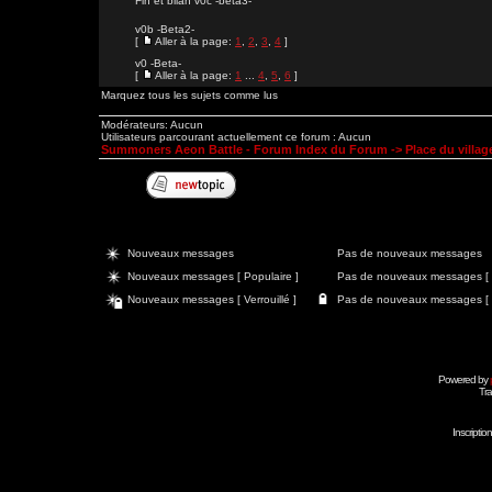
Fin et bilan v0c -beta3-
v0b -Beta2-
[
Aller à la page:
1
,
2
,
3
,
4
]
v0 -Beta-
[
Aller à la page:
1
...
4
,
5
,
6
]
Marquez tous les sujets comme lus
Modérateurs: Aucun
Utilisateurs parcourant actuellement ce forum : Aucun
Summoners Aeon Battle - Forum Index du Forum
->
Place du village
Nouveaux messages
Pas de nouveaux messages
Nouveaux messages [ Populaire ]
Pas de nouveaux messages [ P
Nouveaux messages [ Verrouillé ]
Pas de nouveaux messages [ Ve
Powered by
Tra
Inscripti