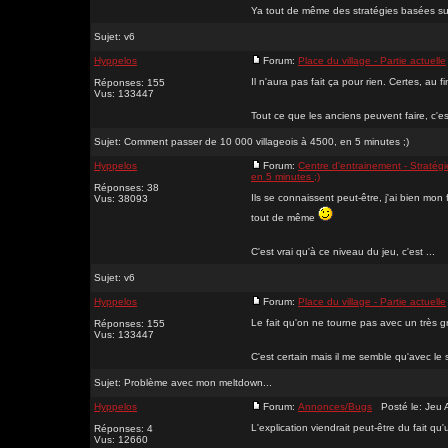
Ya tout de même des stratégies basées sur
Sujet:
v6
Hyppelos
Forum:
Place du village - Partie actuelle
Il n'aura pas fait ça pour rien. Certes, au
Réponses: 155
Vus: 133447
Tout ce que les anciens peuvent faire, c'est
Sujet:
Comment passer de 10 000 villageois à 4500, en 5 minutes ;)
Hyppelos
Forum:
Centre d'entrainement - Stratégi
en 5 minutes ;)
Réponses: 38
Ils se connaissent peut-être, j'ai bien mo
Vus: 38093
tout de même
C'est vrai qu'à ce niveau du jeu, c'est ...
Sujet:
v6
Hyppelos
Forum:
Place du village - Partie actuelle
Le fait qu'on ne tourne pas avec un très gr
Réponses: 155
Vus: 133447
C'est certain mais il me semble qu'avec le 
Sujet:
Problème avec mon meltdown...
Hyppelos
Forum:
Annonces/Bugs
Posté le: Jeu 
L'explication viendrait peut-être du fait q
Réponses: 4
Vus: 12660