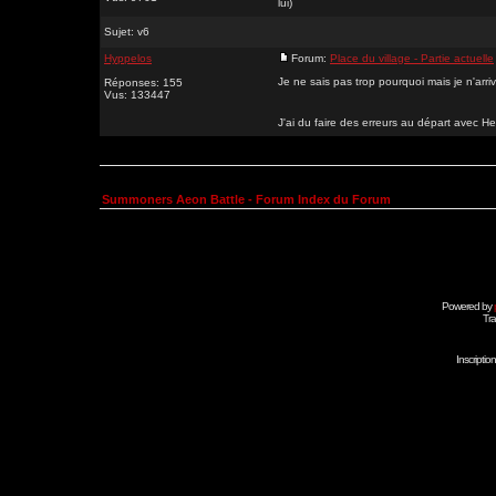
lui)
Sujet:
v6
Hyppelos
Forum:
Place du village - Partie actuelle
Je ne sais pas trop pourquoi mais je n'arri
Réponses: 155
Vus: 133447
J'ai du faire des erreurs au départ avec Hell
Summoners Aeon Battle - Forum Index du Forum
Powered by
Tra
Inscripti