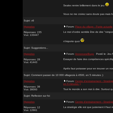
Sealex rentre brillement dans le jeu
Vous ne me croirez sans doute pas mais hier 
Sujet:
v6
Hyppelos
Forum:
Place du village - Partie actuelle
Le mot d'ordre semble être de dire "nimporte
Réponses: 155
Vus: 133447
n'importe quoi
Sujet:
Suggestions...
Hyppelos
Forum:
Annonces/Bugs
Posté le: Jeu 
Essayer de faire des compétences spécifiq
Réponses: 28
Vus: 41443
Après faut potasser pour en trouver un no
Sujet:
Comment passer de 10 000 villageois à 4500, en 5 minutes ;)
Hyppelos
Forum:
Centre d'entrainement - Stratégi
en 5 minutes ;)
Réponses: 38
Tout le monde a son mot à dire. Surtout que
Vus: 38093
Sujet:
Reflexion sur foi
Hyppelos
Forum:
Centre d'entrainement - Stratégi
La stratégie elle est que justement il faut r
Réponses: 12
Vus: 12661