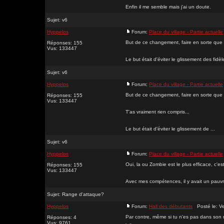
Enfin il me semble mais j'ai un doute.
Sujet:
v6
Hyppelos
Forum:
Place du village - Partie actuelle
But de ce changement, faire en sorte que c
Réponses: 155
Vus: 133447
Le but était d'éviter le glissement des fidè
Sujet:
v6
Hyppelos
Forum:
Place du village - Partie actuelle
But de ce changement, faire en sorte que c
Réponses: 155
Vus: 133447
T'as vraiment rien compris...
Le but était d'éviter le glissement de ...
Sujet:
v6
Hyppelos
Forum:
Place du village - Partie actuelle
Oui, la ou Zombie est le plus efficace, c'e
Réponses: 155
Vus: 133447
Avec mes compétences, il y avait un pauvre
Sujet:
Range d'attaque?
Hyppelos
Forum:
Hall des débutants
Posté le: Ve
Par contre, même si tu n'es pas dans son ra
Réponses: 4
Vus: 9761