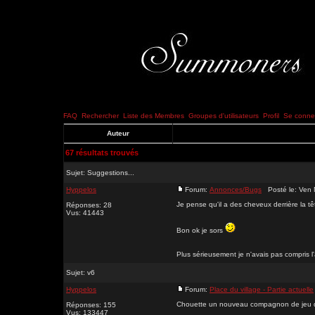
FAQ
Rechercher
Liste des Membres
Groupes d'utilisateurs
Profil
Se connec
Auteur
67 résultats trouvés
Sujet:
Suggestions...
Hyppelos
Forum:
Annonces/Bugs
Posté le: Ven 
Je pense qu'il a des cheveux derrière la tê
Réponses: 28
Vus: 41443
Bon ok je sors
Plus sérieusement je n'avais pas compris l'
Sujet:
v6
Hyppelos
Forum:
Place du village - Partie actuelle
Chouette un nouveau compagnon de jeu d
Réponses: 155
Vus: 133447