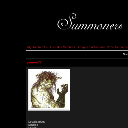
FAQ
Rechercher
Liste des Membres
Groupes d'utilisateurs
Profil
Se connec
Voi
yannou77
Localisation:
Emploi:
Loisirs: