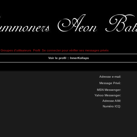
Groupes d'utilisateurs
Profil
Se connecter pour vérifier ses messages privés
Voir le profil :: InnerKollaps
Adresse e-mail:
Message Privé:
MSN Messenger:
Yahoo Messenger:
Adresse AIM:
Numéro ICQ: