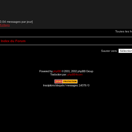
0.04 messages par jour]
Kollaps
Toutes les 
 Index du Forum
Sauter vers:
Powered by
phpBB
© 2001, 2002 phpBB Group
Traduction par :
phpBB-fr.com
Inscriptions bloqués / messages: 14078 / 0