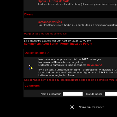
Opéra - Autour de SAB
Tout sur le monde de Final Fantasy (chimères, présentation des je
Divers
Jactances variées
Pour les floodeurs en herbe ou pour toutes les discussions n'att
Marquer tous les forums comme lus
La date/heure actuelle est Lun Aoû 10, 2026 12:02 pm
Summoners Aeon Battle - Forum Index du Forum
Qui est en ligne ?
Nos membres ont posté un total de
2417
messages
Nous avons
86
membres enregistrés
L'utilisateur enregistré le plus récent est
OxymoronZ
Il y a en tout
3
utilisateurs en ligne :: 0 Enregistré, 0 Invisible et 
Le record du nombre d'utilisateurs en ligne est de
7446
le Lun M
Utilisateurs enregistrés : Aucun
Ces données sont basées sur les utilisateurs actifs des cinq dernières minut
Connexion
Nom d'utilisateur:
Mot de passe:
Nouveaux messages